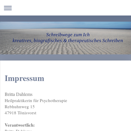
Schreibwege zum Ich
kreatives, biografisches & therapeutisches Schreiben
Impressum
Britta Dahlems
Heilpraktikerin für Psychotherapie
Rebhuhnweg
15
47918
Tönisvorst
Verantwortlich: